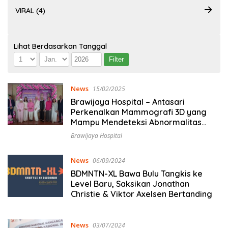
VIRAL (4)
Lihat Berdasarkan Tanggal
News
15/02/2025
Brawijaya Hospital – Antasari
Perkenalkan Mammografi 3D yang
Mampu Mendeteksi Abnormalitas
Sejak Dini
Brawijaya Hospital
News
06/09/2024
BDMNTN-XL Bawa Bulu Tangkis ke
Level Baru, Saksikan Jonathan
Christie & Viktor Axelsen Bertanding
News
03/07/2024