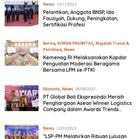
News
13/11/2023
Pelantikan, Anggota BNSP, Ida
Fauziyah, Dukung, Peningkatan,
Sertifikasi Profesi
Berita
,
KORAN PRIORITAS
,
Majalah Trend &
Peristiwa
,
News
07/11/2023
Kemenag RI Melaksanakan Kopdar
Penguatan Moderasi Beragama
Bersama LPM se-PTKI
Ekonomi
,
News
06/08/2023
PT Global Bati Ekspresindo Meraih
Penghargaan Asean Winner Logistics
Company dalam Awards Trends
Summit 202
News
12/05/2023
“LSP-PM Melahirkan Ribuan Lulusan