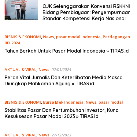
OJK Selenggarakan Konvensi RSKKNI
Bidang Pembiayaan: Penyempurnaan
Standar Kompetensi Kerja Nasional
BISNIS & EKONOMI
,
News
,
pasar modal Indonesia
,
Perdagangan
BEI 2024
02/01/2024
Tahun Berkah Untuk Pasar Modal Indonesia » TIRAS.id
AKTUAL & VIRAL
,
News
02/01/2024
Peran Vital Jurnalis Dan Keterlibatan Media Massa
Diungkap Mahkamah Agung » TIRAS.id
BISNIS & EKONOMI
,
Bursa Efek Indonesia
,
News
,
pasar modal
30/12/2023
Stabilitas Pasar Dan Pertumbuhan Investor, Kunci
Kesuksesan Pasar Modal 2023 » TIRAS.id
AKTUAL & VIRAL
,
News
27/12/2023