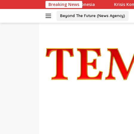
Langsung
GlenAllachie, Resmi Debut di Indonesia
Breaking News
Krisis Komunika
ke
konten
Beyond The Future (News Agency)