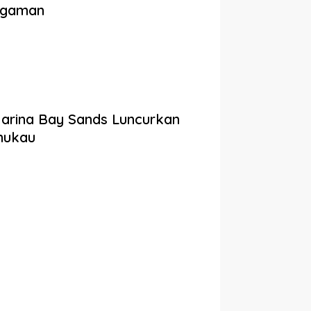
agaman
Marina Bay Sands Luncurkan
mukau