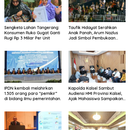
Sengketa Lahan Tangerang:
Taufik Hidayat Serahkan
Konsumen Ruko Gugat Ganti
Anak Panah, Arum Nazlus
Rugi Rp 3 Miliar Per Unit
Jadi Simbol Pembukaan
FORNAS
IPDN kembali melahirkan
Kapolda Kalsel Sambut
1.305 orang para “pemikir”
Audiensi HMI Provinsi Kalsel,
di bidang ilmu pemerintahan.
Ajak Mahasiswa Sampaikan
Aspirasi Secara Damai