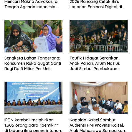
Mencari Makna Advokasi di
2026 Rancang Cetak Biru
Tengah Agenda Indonesia
Layanan Farmasi Digital di
Emas
Pekanbaru
Sengketa Lahan Tangerang:
Taufik Hidayat Serahkan
Konsumen Ruko Gugat Ganti
Anak Panah, Arum Nazlus
Rugi Rp 3 Miliar Per Unit
Jadi Simbol Pembukaan
FORNAS
IPDN kembali melahirkan
Kapolda Kalsel Sambut
1.305 orang para “pemikir”
Audiensi HMI Provinsi Kalsel,
di bidang ilmu pemerintahan.
Ajak Mahasiswa Sampaikan