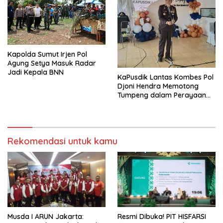
Kapolda Sumut Irjen Pol
Agung Setya Masuk Radar
Jadi Kepala BNN
KaPusdik Lantas Kombes Pol
Djoni Hendra Memotong
Tumpeng dalam Perayaan
Ulang Tahun Bhayangkara
ke-77
Rekomendasi untuk kamu
Musda I ARUN Jakarta:
Resmi Dibuka! PIT HISFARSI