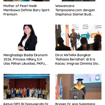
Mother of Pearl Hadir
Wawancara
Membawa Definisi Baru Spirit
Temposiana.com dengan
Premium
Stephanus Slamet Budi
Raharjo
Menghadapi Badai Ekonomi
Dirut ANTARA Bongkar
2026, Princess Hillary S.H.
‘Rahasia Bertahan’ di Era
Ulas Pilihan Likuidasi, PKPU,
Kacau: Imigrasi Diminta Stop
atau Pailit
Jadi Humas Pasif!
Ketua DPD RI Dianugerahi Dr.
Brigjen Dr Ana Sulastiana