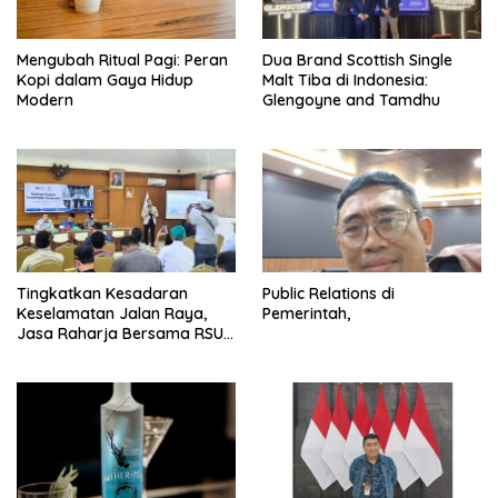
Mengubah Ritual Pagi: Peran
Dua Brand Scottish Single
Kopi dalam Gaya Hidup
Malt Tiba di Indonesia:
Modern
Glengoyne and Tamdhu
Tingkatkan Kesadaran
Public Relations di
Keselamatan Jalan Raya,
Pemerintah,
Jasa Raharja Bersama RSU
Andhika Gelar Sosialisasi
Keselamatan Transportasi
Komprehensif di Jagakarsa