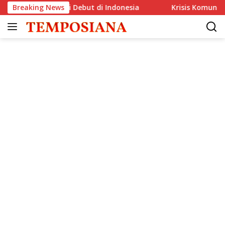
Langsung
 Resmi Debut di Indonesia
Breaking News
Krisis Komunikasi Pemerintah 
ke
konten