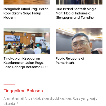
Mengubah Ritual Pagi: Peran
Dua Brand Scottish Single
Kopi dalam Gaya Hidup
Malt Tiba di Indonesia:
Modern
Glengoyne and Tamdhu
Tingkatkan Kesadaran
Public Relations di
Keselamatan Jalan Raya,
Pemerintah,
Jasa Raharja Bersama RSU
Andhika Gelar Sosialisasi
Keselamatan Transportasi
Komprehensif di Jagakarsa
Tinggalkan Balasan
Alamat email Anda tidak akan dipublikasikan.
Ruas yang wajib
ditandai
*