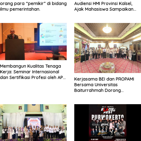
orang para “pemikir” di bidang
Audiensi HMI Provinsi Kalsel,
ilmu pemerintahan.
Ajak Mahasiswa Sampaikan
Aspirasi Secara Damai
Membangun Kualitas Tenaga
Kerja: Seminar Internasional
dan Sertifikasi Profesi oleh APPI
Kerjasama BEI dan PROPAMI
di Sektor Pembiayaan
Bersama Universitas
Baiturrahmah Dorong
Pengembangan Pasar Modal