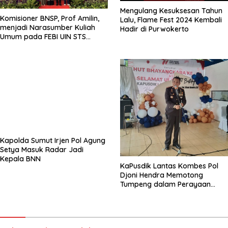
Mengulang Kesuksesan Tahun
Komisioner BNSP, Prof Amilin,
Lalu, Flame Fest 2024 Kembali
menjadi Narasumber Kuliah
Hadir di Purwokerto
Umum pada FEBI UIN STS
Jambi
Kapolda Sumut Irjen Pol Agung
Setya Masuk Radar Jadi
Kepala BNN
KaPusdik Lantas Kombes Pol
Djoni Hendra Memotong
Tumpeng dalam Perayaan
Ulang Tahun Bhayangkara ke-
77