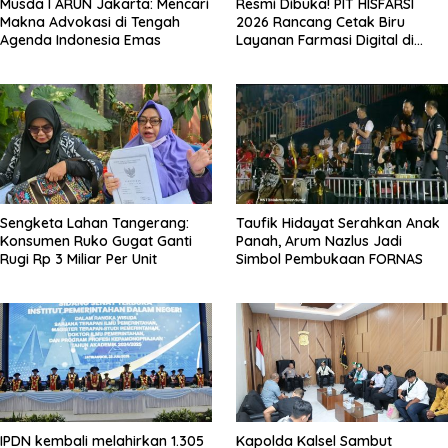
Musda I ARUN Jakarta: Mencari
Resmi Dibuka! PIT HISFARSI
Makna Advokasi di Tengah
2026 Rancang Cetak Biru
Agenda Indonesia Emas
Layanan Farmasi Digital di
Pekanbaru
Sengketa Lahan Tangerang:
Taufik Hidayat Serahkan Anak
Konsumen Ruko Gugat Ganti
Panah, Arum Nazlus Jadi
Rugi Rp 3 Miliar Per Unit
Simbol Pembukaan FORNAS
IPDN kembali melahirkan 1.305
Kapolda Kalsel Sambut