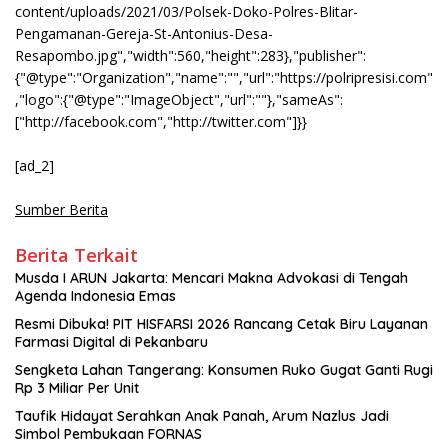
content/uploads/2021/03/Polsek-Doko-Polres-Blitar-
Pengamanan-Gereja-St-Antonius-Desa-
Resapombo.jpg","width":560,"height":283},"publisher":
{"@type":"Organization","name":"","url":"https://polripresisi.com"
,"logo":{"@type":"ImageObject","url":""},"sameAs":
["http://facebook.com","http://twitter.com"]}}
[ad_2]
Sumber Berita
Berita Terkait
Musda I ARUN Jakarta: Mencari Makna Advokasi di Tengah
Agenda Indonesia Emas
Resmi Dibuka! PIT HISFARSI 2026 Rancang Cetak Biru Layanan
Farmasi Digital di Pekanbaru
Sengketa Lahan Tangerang: Konsumen Ruko Gugat Ganti Rugi
Rp 3 Miliar Per Unit
Taufik Hidayat Serahkan Anak Panah, Arum Nazlus Jadi
Simbol Pembukaan FORNAS