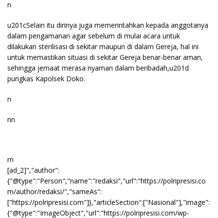
n
u201cSelain itu dirinya juga memerintahkan kepada anggotanya
dalam pengamanan agar sebelum di mulai acara untuk
dilakukan sterilisasi di sekitar maupun di dalam Gereja, hal ini
untuk memastikan situasi di sekitar Gereja benar-benar aman,
sehingga jemaat merasa nyaman dalam beribadah,u201d
pungkas Kapolsek Doko.
n
nn
rn
[ad_2]","author":
{"@type":"Person","name":"redaksi","url":"https://polripresisi.co
m/author/redaksi/","sameAs":
["https://polripresisi.com"]},"articleSection":["Nasional"],"image":
{"@type":"ImageObject","url":"https://polripresisi.com/wp-