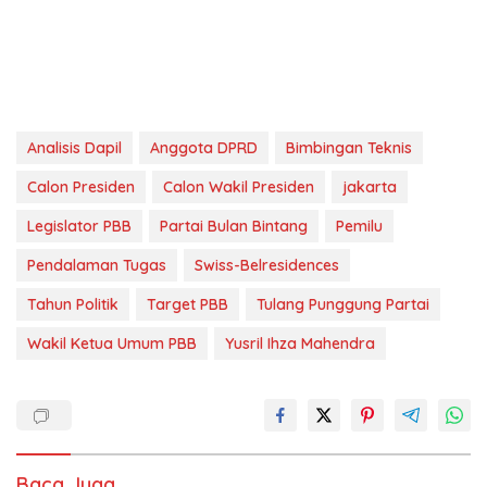
Analisis Dapil
Anggota DPRD
Bimbingan Teknis
Calon Presiden
Calon Wakil Presiden
jakarta
Legislator PBB
Partai Bulan Bintang
Pemilu
Pendalaman Tugas
Swiss-Belresidences
Tahun Politik
Target PBB
Tulang Punggung Partai
Wakil Ketua Umum PBB
Yusril Ihza Mahendra
Baca Juga