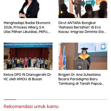
Menghadapi Badai Ekonomi
Dirut ANTARA Bongkar
2026, Princess Hillary S.H.
‘Rahasia Bertahan’ di Era
Ulas Pilihan Likuidasi, PKPU,
Kacau: Imigrasi Diminta Stop
atau Pailit
Jadi Humas Pasif!
Ketua DPD RI Dianugerahi Dr.
Brigjen Dr Ana Sulastiana
HC oleh KMOU di Busan
Bicara Paradigma Baru
Tambang di Tanah Papua
Barat
Rekomendasi untuk kamu