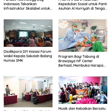
Indonesia Tekankan
Kepedulian Sosial untuk Panti
Infrastruktur Skalabel untuk
Asuhan Al Hurriyah di Tengah
Lonjakan AI
Pemulihan
Disdikpora DIY Inisiasi Forum
Wakil Kepala Sekolah Bidang
Program Bayi Tabung di
Humas SMK
Brawijaya IVF Center
Berhasil, Membuka Harapan
Baru untuk Pasangan di
Indonesia yang
Menginginkan Anak
Musik dan Kebaikan Bersatu: