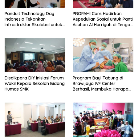
Panduit Technology Day
PROPAMI Care Hadirkan
Indonesia Tekankan
Kepedulian Sosial untuk Panti
Infrastruktur Skalabel untuk
Asuhan Al Hurriyah di Tengah
Lonjakan AI
Pemulihan
Disdikpora DIY Inisiasi Forum
Program Bayi Tabung di
Wakil Kepala Sekolah Bidang
Brawijaya IVF Center
Humas SMK
Berhasil, Membuka Harapan
Baru untuk Pasangan di
Indonesia yang
Menginginkan Anak