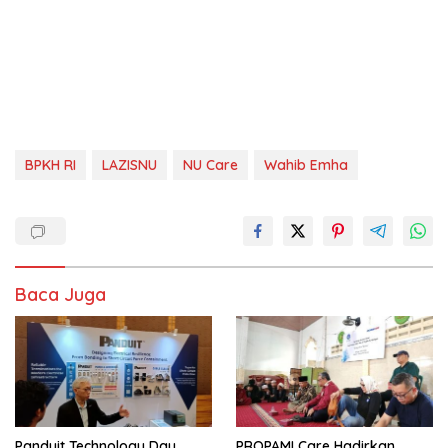
BPKH RI
LAZISNU
NU Care
Wahib Emha
Baca Juga
Panduit Technology Day
PROPAMI Care Hadirkan