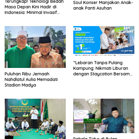
Terungkap! Teknologi Bedah
Soul Konser Manjakan Anak-
Masa Depan Kini Hadir di
anak Panti Asuhan
Indonesia: Minimal Invasif
dan Hasil Sempurna, Apa
Rahasianya?
“Lebaran Tanpa Pulang
Kampung: Nikmati Liburan
dengan Staycation Bersama
Puluhan Ribu Jemaah
Keluarga!”
Nahdlatul Aulia Memadati
Stadion Madya
Pahala Tidur di Bulan