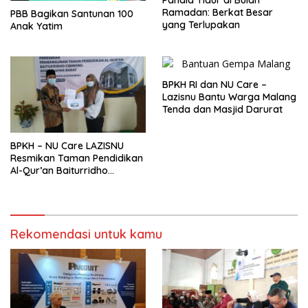
Ramadan: Berkat Besar
PBB Bagikan Santunan 100
yang Terlupakan
Anak Yatim
BPKH RI dan NU Care –
Lazisnu Bantu Warga Malang
Tenda dan Masjid Darurat
BPKH – NU Care LAZISNU
Resmikan Taman Pendidikan
Al-Qur’an Baiturridho
Cibinong, Sebagai Wujud
Peningkatan Kemajuan
Pendidikan dan Dakwah
Rekomendasi untuk kamu